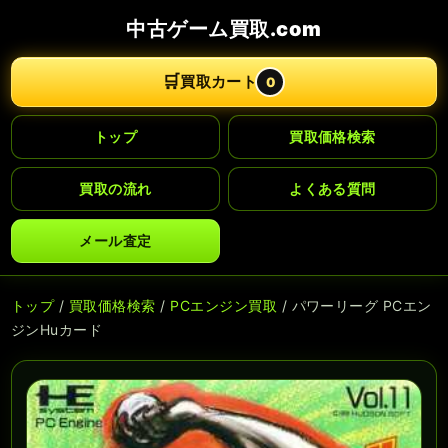
中古ゲーム買取.com
🛒
買取カート
0
トップ
買取価格検索
買取の流れ
よくある質問
メール査定
トップ
/
買取価格検索
/
PCエンジン買取
/ パワーリーグ PCエン
ジンHuカード