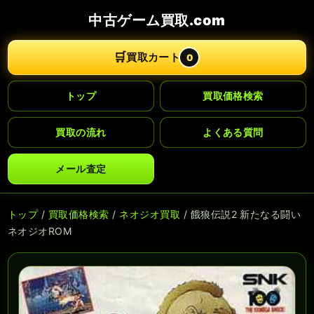
中古ゲーム買取.com
🛒
買取カート
0
トップ
買取価格検索
買取の流れ
よくある質問
メール査定
トップ
/
買取価格検索
/
ネオジオ買取
/ 餓狼伝説2 新たなる闘い
ネオジオROM