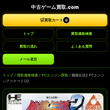
中古ゲーム買取.com
🛒
買取カート
0
トップ
買取価格検索
買取の流れ
よくある質問
メール査定
トップ
/
買取価格検索
/
PCエンジン買取
/ 餓狼伝説2 PCエンジ
ンアーケードCD