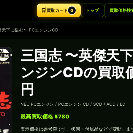
🛒
買取カート
トップ
買取価格検
0
傑天下に臨む〜 PCエンジンCD
三国志 〜英傑天下
ンジンCDの買取
円
NEC PCエンジン / PCエンジン CD / SCD / ACD / LD
最高買取価格 ¥780
表示価格は参考額です。状態・付属品などで変動しま