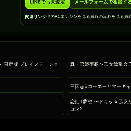
LINEで写真査定
メールフォームで相談す
他のPCエンジンを見る
買取の流れを見る
買
関連リンク
 限定版 プレイステーショ
真・恋姫夢想〜乙女繚乱☆三
三国志6コーエーサマーキャ
恋姫†夢想 〜ドキッ☆乙女
ョン2