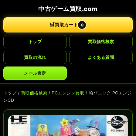
中古ゲーム買取.com
🛒
買取カート
0
トップ
買取価格検索
買取の流れ
よくある質問
メール査定
トップ
/
買取価格検索
/
PCエンジン買取
/ IQパニック PCエンジ
ンCD