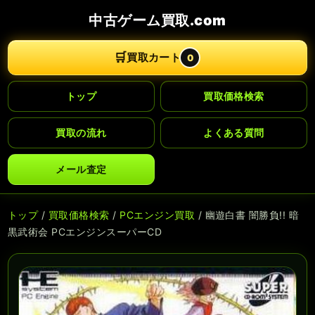
中古ゲーム買取.com
🛒
買取カート
0
トップ
買取価格検索
買取の流れ
よくある質問
メール査定
トップ
/
買取価格検索
/
PCエンジン買取
/ 幽遊白書 闇勝負!! 暗
黒武術会 PCエンジンスーパーCD