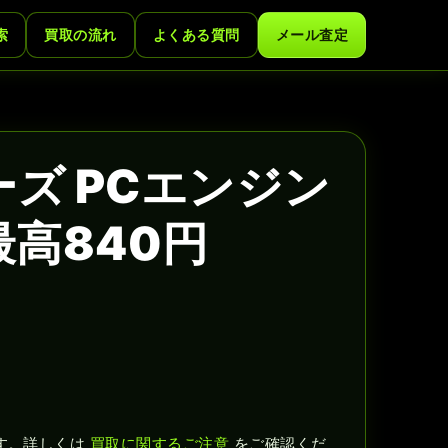
索
買取の流れ
よくある質問
メール査定
ーズ PCエンジン
高840円
す。詳しくは
買取に関するご注意
をご確認くだ