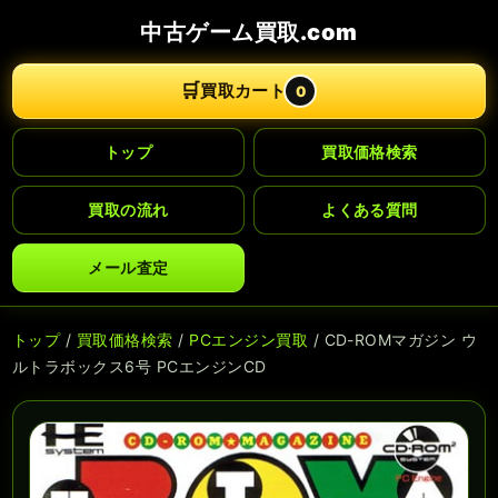
中古ゲーム買取.com
🛒
買取カート
0
トップ
買取価格検索
買取の流れ
よくある質問
メール査定
トップ
/
買取価格検索
/
PCエンジン買取
/ CD-ROMマガジン ウ
ルトラボックス6号 PCエンジンCD