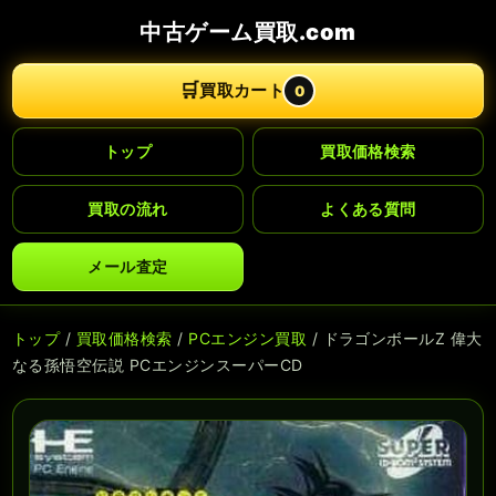
中古ゲーム買取.com
🛒
買取カート
0
トップ
買取価格検索
買取の流れ
よくある質問
メール査定
トップ
/
買取価格検索
/
PCエンジン買取
/ ドラゴンボールZ 偉大
なる孫悟空伝説 PCエンジンスーパーCD