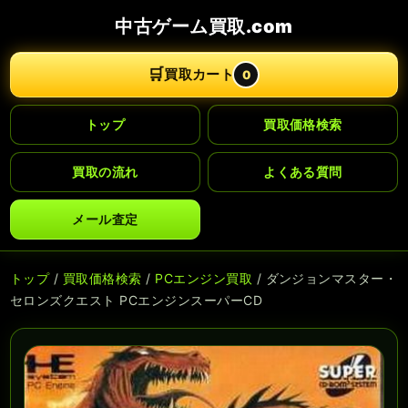
中古ゲーム買取.com
🛒
買取カート
0
トップ
買取価格検索
買取の流れ
よくある質問
メール査定
トップ
/
買取価格検索
/
PCエンジン買取
/ ダンジョンマスター・
セロンズクエスト PCエンジンスーパーCD