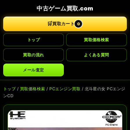
中古ゲーム買取.com
🛒
買取カート
0
トップ
買取価格検索
買取の流れ
よくある質問
メール査定
トップ
/
買取価格検索
/
PCエンジン買取
/ 北斗星の女 PCエンジ
ンCD