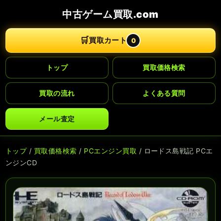
中古ゲーム買取.com
🛒
買取カート
0
トップ
買取価格検索
買取の流れ
よくある質問
メール査定
トップ
/
買取価格検索
/
PCエンジン買取
/ ロードス島戦記 PCエ
ンジンCD