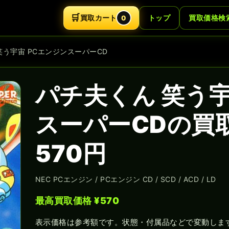
🛒
買取カート
トップ
買取価格検
0
笑う宇宙 PCエンジンスーパーCD
パチ夫くん 笑う宇
スーパーCDの買
570円
NEC PCエンジン / PCエンジン CD / SCD / ACD / LD
最高買取価格 ¥570
表示価格は参考額です。状態・付属品などで変動しま