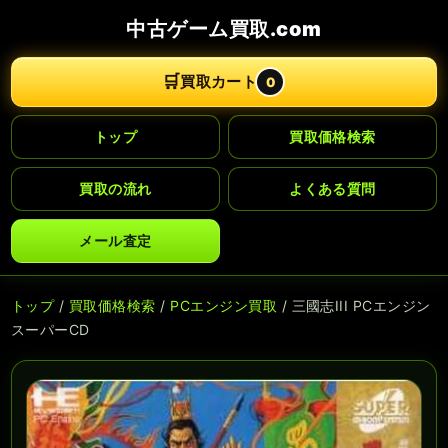
中古ゲーム買取.com
🛒
買取カート
0
トップ
買取価格検索
買取の流れ
よくある質問
メール査定
トップ
/
買取価格検索
/
PCエンジン買取
/ 三國志III PCエンジン
スーパーCD