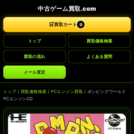
中古ゲーム買取.com
🛒
買取カート
0
トップ
買取価格検索
買取の流れ
よくある質問
メール査定
トップ
/
買取価格検索
/
PCエンジン買取
/ ポンピングワールド
PCエンジンCD