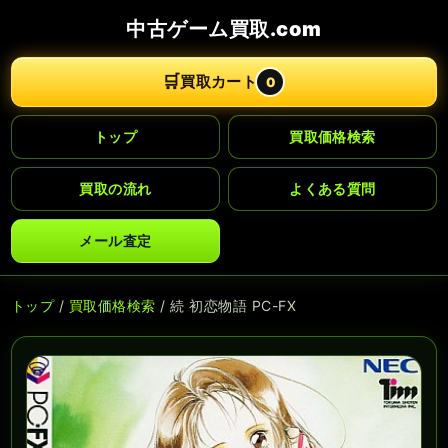
中古ゲーム買取.com
🛒
買取カート
0
トップ
買取価格検索
買取の流れ
よくある質問
メール査定
トップ
/
買取価格検索
/ 続 初恋物語 PC-FX