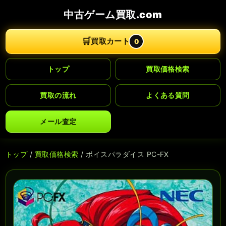
中古ゲーム買取.com
🛒
買取カート
0
トップ
買取価格検索
買取の流れ
よくある質問
メール査定
トップ
/
買取価格検索
/ ボイスパラダイス PC-FX