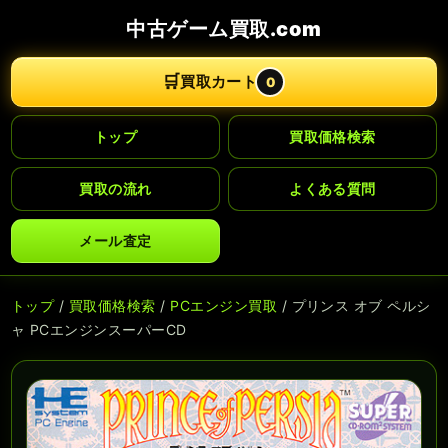
中古ゲーム買取.com
🛒
買取カート
0
トップ
買取価格検索
買取の流れ
よくある質問
メール査定
トップ
/
買取価格検索
/
PCエンジン買取
/ プリンス オブ ペルシ
ャ PCエンジンスーパーCD