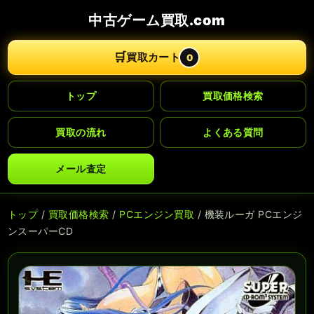
中古ゲーム買取.com
🛒
買取カート
0
トップ
買取価格検索
買取の流れ
よくある質問
メール査定
トップ
/
買取価格検索
/
PCエンジン買取
/ 機装ルーガ PCエンジ
ンスーパーCD