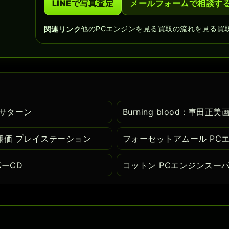
LINEで写真査定
メールフォームで相談す
他のPCエンジンを見る
買取の流れを見る
買
関連リンク
セガサターン
Burning blood : 車田正美
IN 廉価 プレイステーション
フォーセットアムール PC
ーCD
コットン PCエンジンスーパ