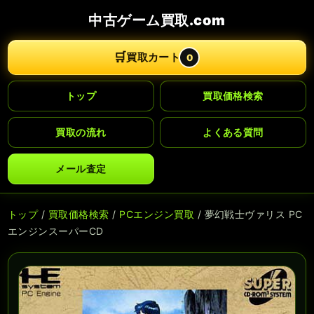
中古ゲーム買取.com
🛒
買取カート
0
トップ
買取価格検索
買取の流れ
よくある質問
メール査定
トップ
/
買取価格検索
/
PCエンジン買取
/ 夢幻戦士ヴァリス PC
エンジンスーパーCD