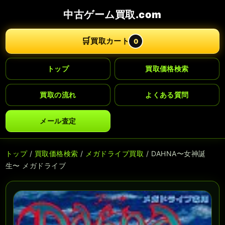
中古ゲーム買取.com
🛒
買取カート
0
トップ
買取価格検索
買取の流れ
よくある質問
メール査定
トップ
/
買取価格検索
/
メガドライブ買取
/ DAHNA〜女神誕
生〜 メガドライブ