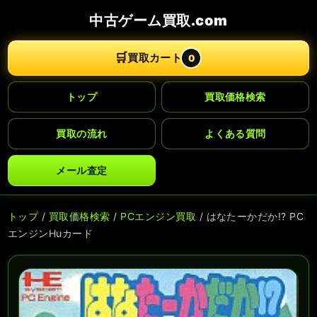
中古ゲーム買取.com
🛒
買取カート
0
トップ
買取価格検索
買取の流れ
よくある質問
メール査定
トップ
/
買取価格検索
/
PCエンジン買取
/ はなたーかだか!? PC
エンジンHuカード