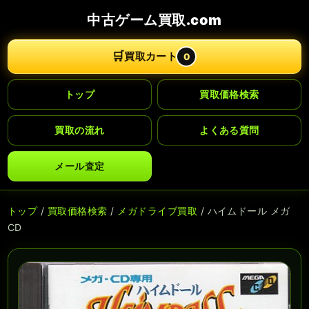
中古ゲーム買取.com
🛒
買取カート
0
トップ
買取価格検索
買取の流れ
よくある質問
メール査定
トップ
/
買取価格検索
/
メガドライブ買取
/ ハイムドール メガ
CD