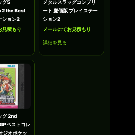
ッグ5
メタルスラッグコンプリ
 2 the Best
ート 廉価版 プレイステー
ーション2
ション2
お見積もり
メールにてお見積もり
詳細を見る
グ 2nd
 NGPベストコレ
ネオジオポケッ