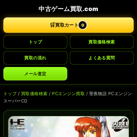
中古ゲーム買取.com
🛒
買取カート
0
トップ
買取価格検索
買取の流れ
よくある質問
メール査定
トップ
/
買取価格検索
/
PCエンジン買取
/ 聖夜物語 PCエンジン
スーパーCD