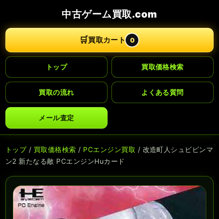
中古ゲーム買取.com
🛒
買取カート
0
トップ
買取価格検索
買取の流れ
よくある質問
メール査定
トップ
/
買取価格検索
/
PCエンジン買取
/ 改造町人シュビビンマ
ン2 新たなる敵 PCエンジンHuカード