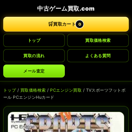
中古ゲーム買取.com
🛒
買取カート
0
トップ
買取価格検索
買取の流れ
よくある質問
メール査定
トップ
/
買取価格検索
/
PCエンジン買取
/ TVスポーツフットボ
ール PCエンジンHuカード