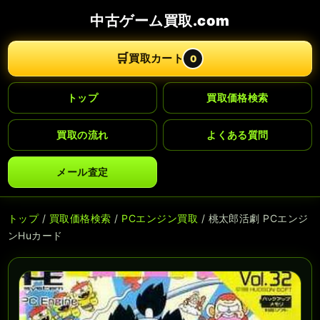
中古ゲーム買取.com
🛒
買取カート
0
トップ
買取価格検索
買取の流れ
よくある質問
メール査定
トップ
/
買取価格検索
/
PCエンジン買取
/ 桃太郎活劇 PCエンジ
ンHuカード