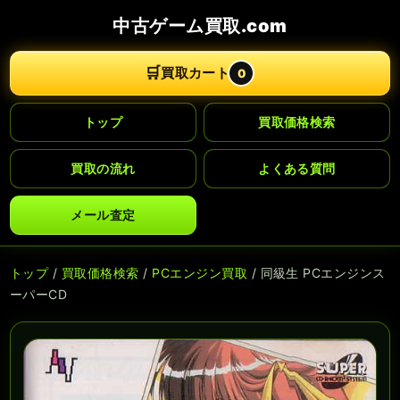
中古ゲーム買取.com
🛒
買取カート
0
トップ
買取価格検索
買取の流れ
よくある質問
メール査定
トップ
/
買取価格検索
/
PCエンジン買取
/ 同級生 PCエンジンス
ーパーCD