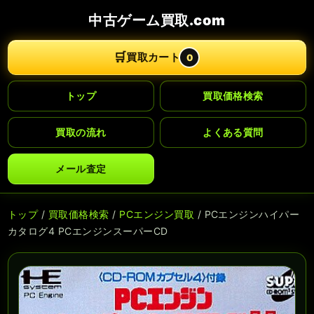
中古ゲーム買取.com
🛒
買取カート
0
トップ
買取価格検索
買取の流れ
よくある質問
メール査定
トップ
/
買取価格検索
/
PCエンジン買取
/ PCエンジンハイパー
カタログ4 PCエンジンスーパーCD