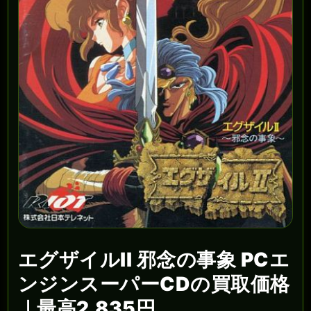
エグザイルII 邪念の事象 PCエ
ンジンスーパーCDの買取価格
｜最高2,835円