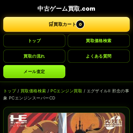
中古ゲーム買取.com
🛒
買取カート
0
トップ
買取価格検索
買取の流れ
よくある質問
メール査定
トップ
/
買取価格検索
/
PCエンジン買取
/ エグザイルII 邪念の事
象 PCエンジンスーパーCD