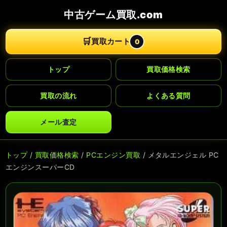
中古ゲーム買取.com
🛒
買取カート
0
トップ
買取価格検索
買取の流れ
よくある質問
メール査定
トップ
/
買取価格検索
/
PCエンジン買取
/ メタルエンジェル PC
エンジンスーパーCD