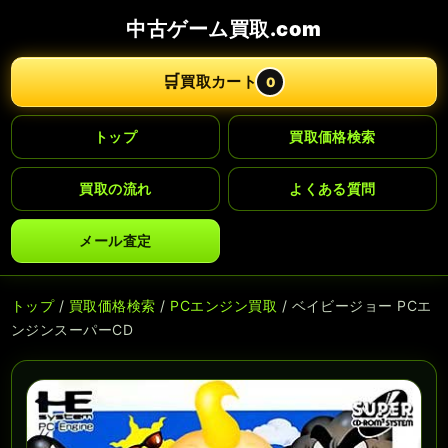
中古ゲーム買取.com
🛒
買取カート
0
トップ
買取価格検索
買取の流れ
よくある質問
メール査定
トップ
/
買取価格検索
/
PCエンジン買取
/ ベイビージョー PCエ
ンジンスーパーCD