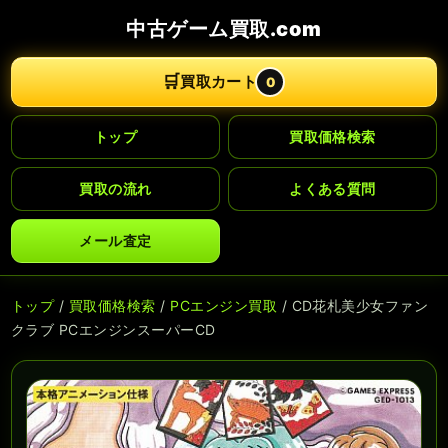
中古ゲーム買取.com
🛒
買取カート
0
トップ
買取価格検索
買取の流れ
よくある質問
メール査定
トップ
/
買取価格検索
/
PCエンジン買取
/ CD花札美少女ファン
クラブ PCエンジンスーパーCD