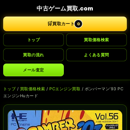
中古ゲーム買取.com
🛒
買取カート
0
トップ
買取価格検索
買取の流れ
よくある質問
メール査定
トップ
/
買取価格検索
/
PCエンジン買取
/ ボンバーマン’93 PC
エンジンHuカード