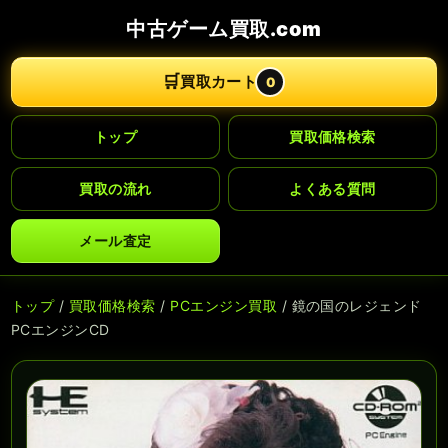
中古ゲーム買取.com
🛒
買取カート
0
トップ
買取価格検索
買取の流れ
よくある質問
メール査定
トップ
/
買取価格検索
/
PCエンジン買取
/ 鏡の国のレジェンド
PCエンジンCD